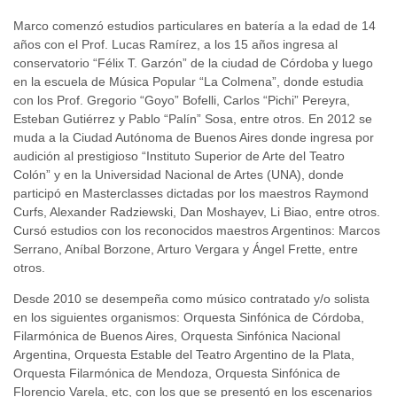
Marco comenzó estudios particulares en batería a la edad de 14
años con el Prof. Lucas Ramírez, a los 15 años ingresa al
conservatorio “Félix T. Garzón” de la ciudad de Córdoba y luego
en la escuela de Música Popular “La Colmena”, donde estudia
con los Prof. Gregorio “Goyo” Bofelli, Carlos “Pichi” Pereyra,
Esteban Gutiérrez y Pablo “Palín” Sosa, entre otros. En 2012 se
muda a la Ciudad Autónoma de Buenos Aires donde ingresa por
audición al prestigioso “Instituto Superior de Arte del Teatro
Colón” y en la Universidad Nacional de Artes (UNA), donde
participó en Masterclasses dictadas por los maestros Raymond
Curfs, Alexander Radziewski, Dan Moshayev, Li Biao, entre otros.
Cursó estudios con los reconocidos maestros Argentinos: Marcos
Serrano, Aníbal Borzone, Arturo Vergara y Ángel Frette, entre
otros.
Desde 2010 se desempeña como músico contratado y/o solista
en los siguientes organismos: Orquesta Sinfónica de Córdoba,
Filarmónica de Buenos Aires, Orquesta Sinfónica Nacional
Argentina, Orquesta Estable del Teatro Argentino de la Plata,
Orquesta Filarmónica de Mendoza, Orquesta Sinfónica de
Florencio Varela, etc, con los que se presentó en los escenarios