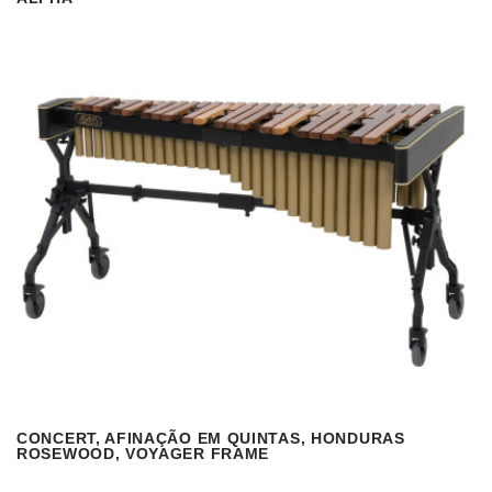
VISUALIZAR
READ MORE
CONCERT, AFINAÇÃO EM QUINTAS, HONDURAS
VISUALIZAR
READ MORE
ROSEWOOD, VOYAGER FRAME