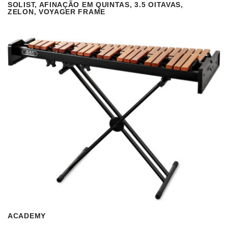
SOLIST, AFINAÇÃO EM QUINTAS, 3.5 OITAVAS,
VISUALIZAR
READ MORE
ZELON, VOYAGER FRAME
ACADEMY
VISUALIZAR
READ MORE