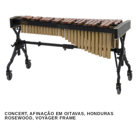
CONCERT, AFINAÇÃO EM OITAVAS, HONDURAS
VISUALIZAR
READ MORE
ROSEWOOD, VOYAGER FRAME