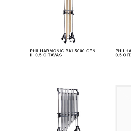
PHILHARMONIC BKL5000 GEN
PHILHA
VISUALIZAR
READ MORE
V
II, 0.5 OITAVAS
0.5 OI