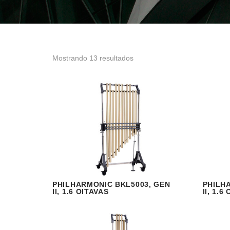
Mostrando 13 resultados
PHILHARMONIC BKL5003, GEN
PHILH
VISUALIZAR
READ MORE
V
II, 1.6 OITAVAS
II, 1.6