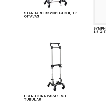
STANDARD BK2001 GEN II, 1.5
VISUALIZAR
READ MORE
OITAVAS
SYMPHO
V
1.5 OI
ESTRUTURA PARA SINO
VISUALIZAR
READ MORE
TUBULAR