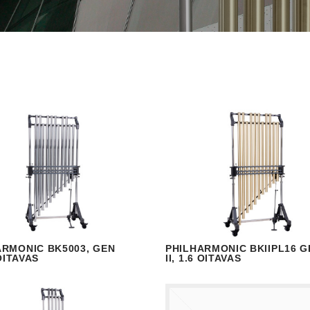
ARMONIC BK5003, GEN
PHILHARMONIC BKIIPL16 G
ISUALIZAR
READ MORE
VISUALIZAR
READ
 OITAVAS
II, 1.6 OITAVAS