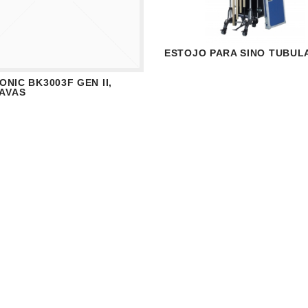
ESTOJO PARA SINO TUBUL
VISUALIZAR
READ
NIC BK3003F GEN II,
ISUALIZAR
READ MORE
TAVAS