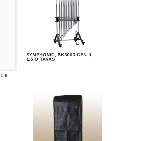
SYMPHONIC, BK3003 GEN II,
VISUALIZAR
READ MORE
1.5 OITAVAS
1.6
 MORE