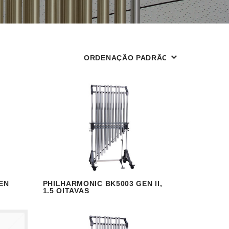
EN
PHILHARMONIC BK5003 GEN II,
 MORE
VISUALIZAR
READ MORE
1.5 OITAVAS