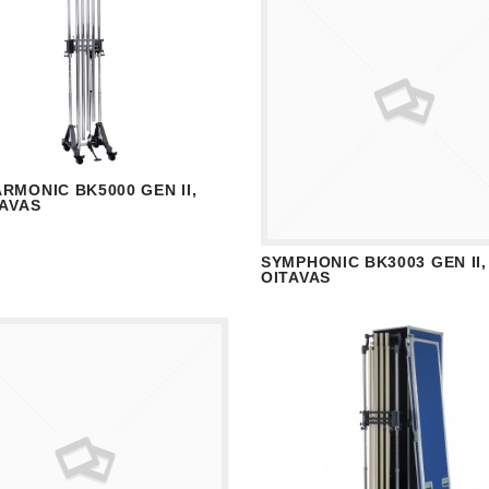
RMONIC BK5000 GEN II,
ISUALIZAR
READ MORE
TAVAS
SYMPHONIC BK3003 GEN II, 
VISUALIZAR
READ
OITAVAS