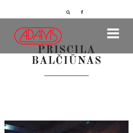
PRISCILA
BALČIŪNAS